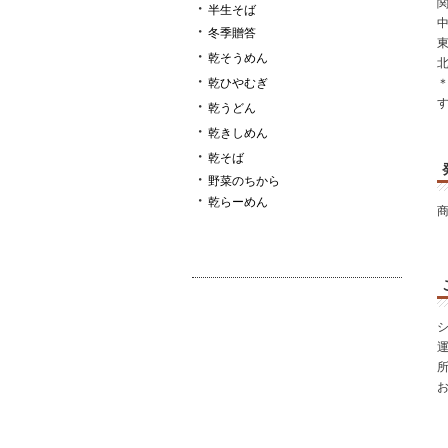
・
半生そば
・
冬季贈答
・
乾そうめん
・
乾ひやむぎ
・
乾うどん
・
乾きしめん
・
乾そば
・
野菜のちから
・
乾らーめん
所
お