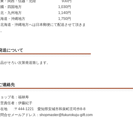
関東・関西・信越・北陸 930円
中國・四国地方 1,030円
東北・九州地方 1,140円
北海道・沖縄地方 1,750円
＊北海道・沖縄地方へは日本郵便にて配送させて頂きま
す。
発送について
商品がそろい次第発送致します。
ご連絡先
ショップ名：福禄寿
運営責任者：伊藤紀子
在地 :〒444-1221 愛知県安城市和泉町庄司作8-8
問合せメールアドレス：shopmaster@fukurokuju-gift.com