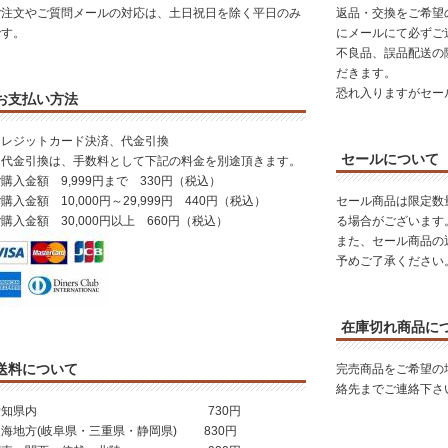
ご注文やご質問メールの対応は、土日祝日を除く平日のみ
返品・交換をご希望
です。
にメールにて必ずご
不良品、誤品配送の
だきます。
恐れ入りますがセー
お支払い方法
クレジットカード決済、代金引換
セールについて
※代金引換は、手数料として下記の料金を別途頂きます。
購入金額 9,999円まで 330円（税込）
購入金額 10,000円～29,999円 440円（税込）
セール商品は限定数
購入金額 30,000円以上 660円（税込）
る場合がございます
また、セール商品の
予めご了承ください
在庫切れ商品に
送料について
完売商品をご希望の
絡先までご連絡下さ
愛知県内 730円
東海地方(岐阜県・三重県・静岡県) 830円