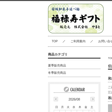
TOP
ご利用案内
お問い合
商品カテゴリ
TO
夏季販売商品
伝
冬季販売商品
和
二
江
和
2026/08
日
月
火
水
木
金
土