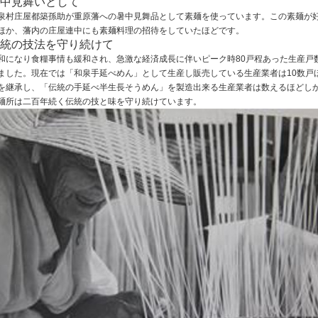
中見舞いとして
泉村庄屋都築孫助が重原藩への暑中見舞品として素麺を使っています。この素麺が
ほか、藩内の庄屋連中にも素麺料理の招待をしていたほどです。
統の技法を守り続けて
和になり食糧事情も緩和され、急激な経済成長に伴いピーク時80戸程あった生産戸数
ました。現在では「和泉手延べめん」として生産し販売している生産業者は10数
を継承し、「伝統の手延べ半生長そうめん」を製造出来る生産業者は数えるほどし
麺所は二百年続く伝統の技と味を守り続けています。