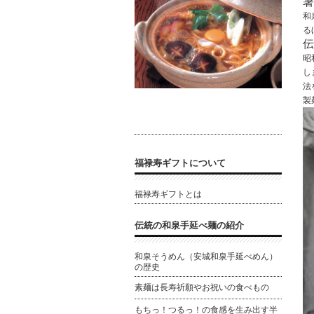
暑
和
る
伝
昭
し
法
製
福禄寿ギフトについて
福禄寿ギフトとは
伝統の和泉手延べ麺の紹介
和泉そうめん（安城和泉手延べめん）
の歴史
素麺は長寿祈願やお祝いの食べもの
もちっ！つるっ！の食感を生み出す半