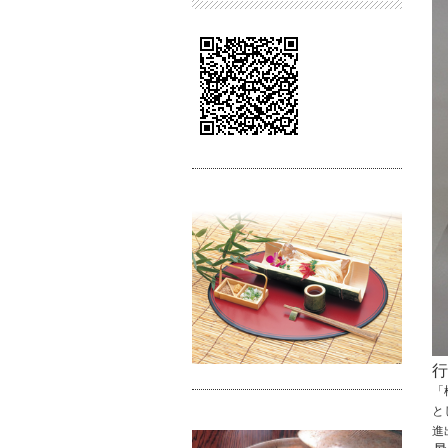
行
「
と
進