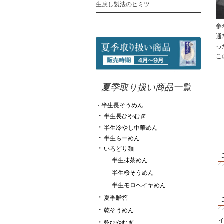
生戻し製法のヒミツ
参
通
っ
こ
夏季取り扱い商品一覧
半生長そうめん
・
・
半生長ひやむぎ
・
半生冷やし中華めん
・
半生らーめん
・
いろどり麺
半生抹茶めん
半生桜そうめん
半生モロヘイヤめん
・
夏季贈答
・
乾そうめん
・
乾ひやむぎ