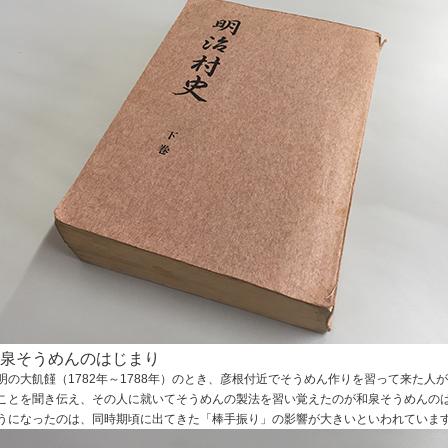
泉そうめんのはじまり
明の大飢饉（1782年～1788年）のとき、彦根付近でそうめん作りを習って来た
ことを聞き伝え、その人に就いてそうめんの製法を習い覚えたのが和泉そうめんの
うになったのは、同時期頃に出てきた「棒手振り」の影響が大きいといわれていま