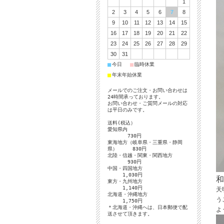
1
2
3
4
5
6
7
8
9
10
11
12
13
14
15
16
17
18
19
20
21
22
23
24
25
26
27
28
29
30
31
■
■
今日
臨時休業
■
年末年始休業
メールでのご注文・お問い合わせは
24時間承っております。
お問い合わせ・ご質問メールの対応
は平日のみです。
送料(税込）
愛知県内
730円
東海地方（岐阜県・三重県・静岡
県） 830円
北陸・信越・関東・関西地方
930円
中国・四国地方
1,030円
和
東方・九州地方
1,140円
天
北海道・沖縄地方
う
1,750円
＊北海道・沖縄へは、日本郵便で配
よ
送させて頂きます。