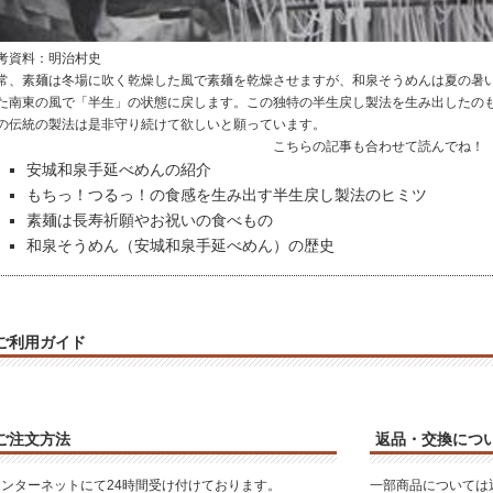
考資料：明治村史
常、素麺は冬場に吹く乾燥した風で素麺を乾燥させますが、和泉そうめんは夏の暑
た南東の風で「半生」の状態に戻します。この独特の半生戻し製法を生み出したの
の伝統の製法は是非守り続けて欲しいと願っています。
こちらの記事も合わせて読んでね！
安城和泉手延べめんの紹介
もちっ！つるっ！の食感を生み出す半生戻し製法のヒミツ
素麺は長寿祈願やお祝いの食べもの
和泉そうめん（安城和泉手延べめん）の歴史
ご利用ガイド
ご注文方法
返品・交換につ
インターネットにて24時間受け付けております。
一部商品については