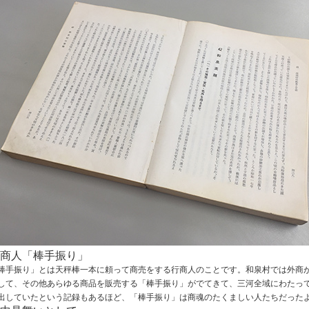
商人「棒手振り」
棒手振り」とは天秤棒一本に頼って商売をする行商人のことです。和泉村では外商
して、その他あらゆる商品を販売する「棒手振り」がでてきて、三河全域にわたっ
出していたという記録もあるほど、「棒手振り」は商魂のたくましい人たちだった