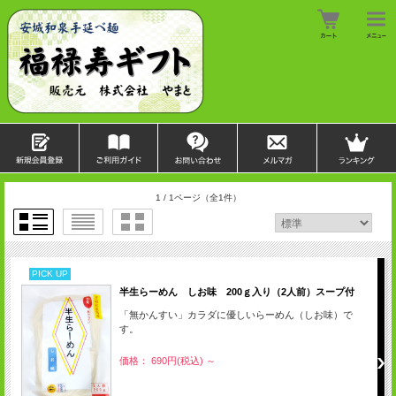
1 / 1ページ
（全1件）
PICK UP
半生らーめん しお味 200ｇ入り（2人前）スープ付
「無かんすい」カラダに優しいらーめん（しお味）で
す。
価格： 690円(税込)
～