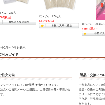
うどん 1kg入
乾うどん 2.5kg入
,585
(税込)
¥3,040
(税込)
乾うどん 200g入
¥385
(税込)
～
件中1件～4件を表示
ご利用ガイド
ご注文方法
返品・交換につ
インターネットにて24時間受け付けております。
一部商品については
ご注文やご質問メールの対応は、土日祝日を除く平日のみ
返品・交換をご希望
です。
にメールにて必ずご
不良品、誤品配送の
だきます。