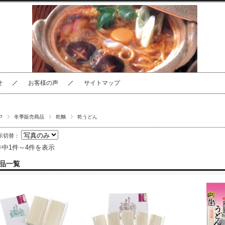
せ
お客様の声
サイトマップ
P
冬季販売商品
乾麵
乾うどん
示切替：
件中1件～4件を表示
品一覧