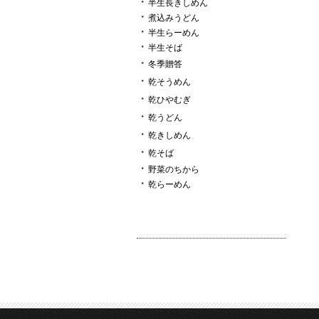
・
半生長きしめん
・
煮込みうどん
・
半生らーめん
・
半生そば
・
冬季贈答
・
乾そうめん
・
乾ひやむぎ
・
乾うどん
・
乾きしめん
・
乾そば
・
野菜のちから
・
乾らーめん