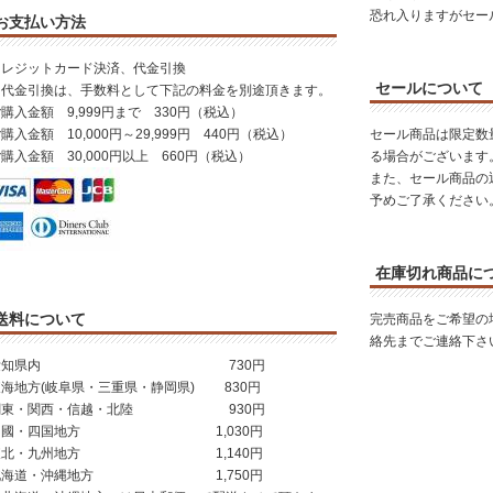
恐れ入りますがセー
お支払い方法
クレジットカード決済、代金引換
セールについて
※代金引換は、手数料として下記の料金を別途頂きます。
購入金額 9,999円まで 330円（税込）
購入金額 10,000円～29,999円 440円（税込）
セール商品は限定数
購入金額 30,000円以上 660円（税込）
る場合がございます
また、セール商品の
予めご了承ください
在庫切れ商品に
送料について
完売商品をご希望の
絡先までご連絡下さ
愛知県内 730円
東海地方(岐阜県・三重県・静岡県) 830円
関東・関西・信越・北陸 930円
中國・四国地方 1,030円
東北・九州地方 1,140円
北海道・沖縄地方 1,750円