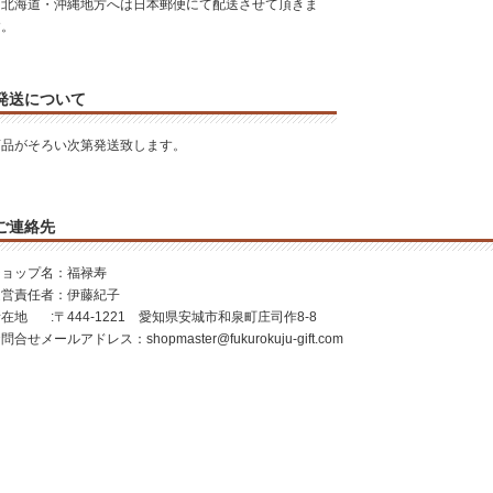
＊北海道・沖縄地方へは日本郵便にて配送させて頂きま
す。
発送について
商品がそろい次第発送致します。
ご連絡先
ショップ名：福禄寿
運営責任者：伊藤紀子
在地 :〒444-1221 愛知県安城市和泉町庄司作8-8
問合せメールアドレス：shopmaster@fukurokuju-gift.com