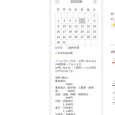
2026/08
日
月
火
水
木
金
土
乾
1
¥1
2
3
4
5
6
7
8
9
10
11
12
13
14
15
16
17
18
19
20
21
22
23
24
25
26
27
28
29
30
31
■
■
今日
臨時休業
4
■
年末年始休業
メールでのご注文・お問い合わせは
24時間承っております。
お問い合わせ・ご質問メールの対応
は平日のみです。
送料(税込）
愛知県内
730円
東海地方（岐阜県・三重県・静岡
県） 830円
北陸・信越・関東・関西地方
930円
中国・四国地方
1,030円
東方・九州地方
1,140円
北海道・沖縄地方