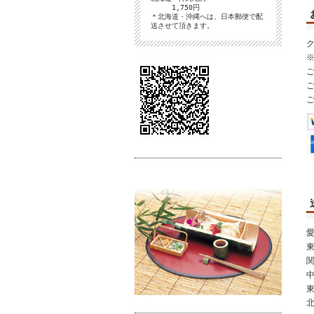
1,750円
＊北海道・沖縄へは、日本郵便で配
送させて頂きます。
ご
ご
ご