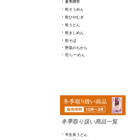
・
夏季贈答
・
乾そうめん
・
乾ひやむぎ
・
乾うどん
・
乾きしめん
・
乾そば
・
野菜のちから
・
乾らーめん
冬季取り扱い商品一覧
・
半生長うどん