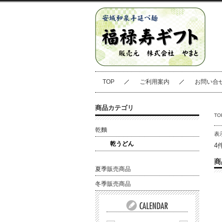
TOP
ご利用案内
お問い合
商品カテゴリ
TO
乾麵
表
乾うどん
4
商
夏季販売商品
冬季販売商品