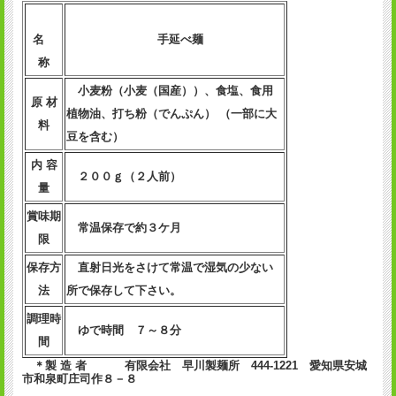
名
手延べ麺
称
小麦粉（小麦（国産））、食塩、食用
原 材
植物油、打ち粉（でんぷん） （一部に大
料
豆を含む）
内 容
２００ｇ（２人前）
量
賞味期
常温保存で約３ケ月
限
保存方
直射日光をさけて常温で湿気の少ない
法
所で保存して下さい。
調理時
この半生長きしめんは、
生パスタのかわり
として
ゆで時間 ７～８分
存分にお楽しみいただけます。
間
まるで
生フィットチーネのような食感
だから、
＊製 造 者 有限会社 早川製麺所 444-1221 愛知県安城
クリーム系のソースとからめれば相性ばっちり。
市和泉町庄司作８－８
もっちり感のある口当たり
なので、
満足感たっぷり
です。
余計な添加物が入っていない
ので、ご安心いただけます。