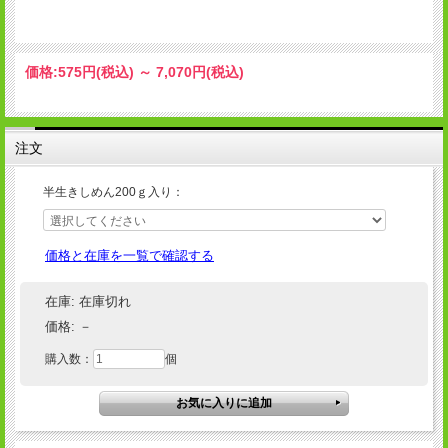
もちろん、和風のおつゆでいただくのもおすすめです。
実はきしめんは、時間にシビアな愛知県民が
「
ゆで時間の短縮になる
」と開発したもの。
価格:
575円
(税込)
～
7,070円
(税込)
半生長うどんよりも手軽にお楽しみいただけます。
注文
半生きしめん200ｇ入り：
価格と在庫を一覧で確認する
在庫:
在庫切れ
価格:
－
購入数：
個