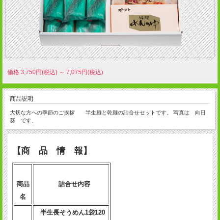
価格:3,750円(税込)
～
7,075円(税込)
商品説明
大切な方への季節のご挨拶 半生麺と乾麺の詰合せセットです。 写真は 向日
葵 です。
【商 品 情 報】
商品
詰合せ内容
名
半生長そうめん1袋120